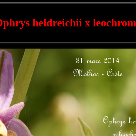
phrys heldreichii x leochro