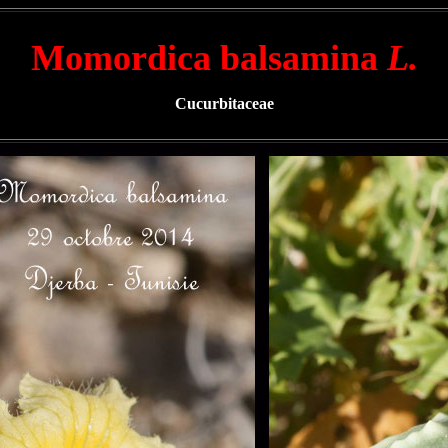
Momordica balsamina
L.
Cucurbitaceae