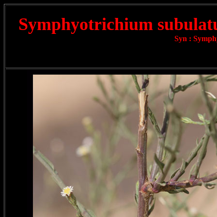
Symphyotrichium subula
Syn : Symph