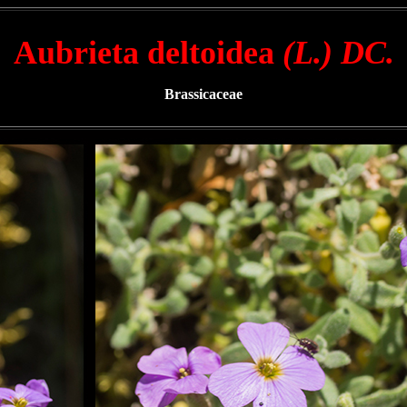
Aubrieta deltoidea
(L.) DC.
Brassicaceae