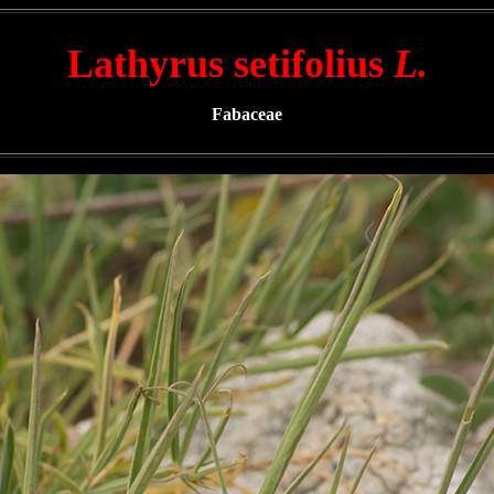
Lathyrus setifolius
L.
Fabaceae