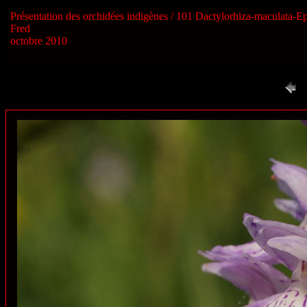
Présentation des orchidées indigènes / 101 Dactylorhiza-maculata
Fred
octobre 2010