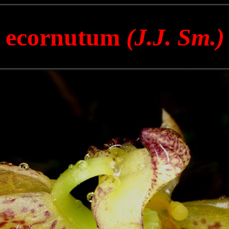
m ecornutum
(J.J. Sm.)