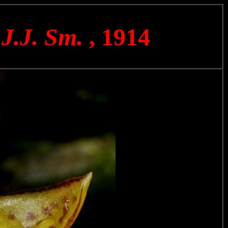
 J.J. Sm.
, 1914