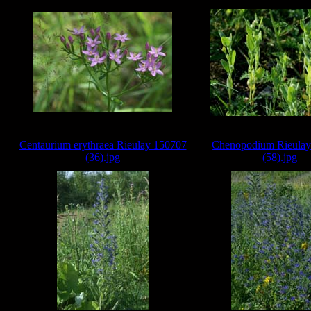
Centaurium erythraea Rieulay 150707
Chenopodium Rieulay
(36).jpg
(58).jpg