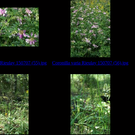
 Rieulay 150707 (55).jpg
Coronilla varia Rieulay 150707 (56).jpg