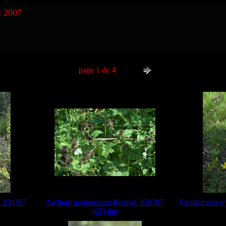
t 2007
page 1 de 4
y 150707
Arctium nemorosum Rieulay 150707
Centaurium er
(67).jpg