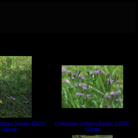
ythraea Rieulay 150707
Centaurium erythraea Rieulay 150707
(34).jpg
(35).jpg