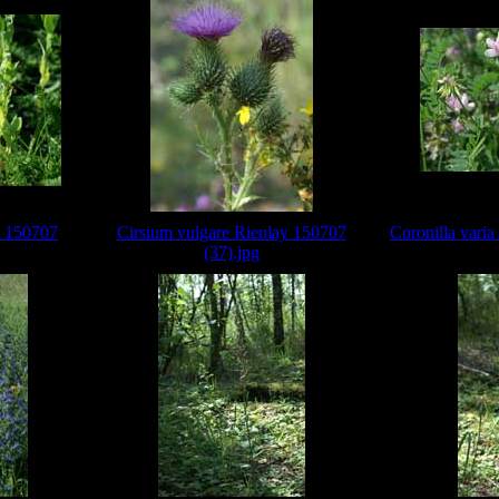
 150707
Cirsium vulgare Rieulay 150707
Coronilla varia
(37).jpg