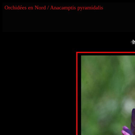
Orchidées en Nord / Anacamptis pyramidalis