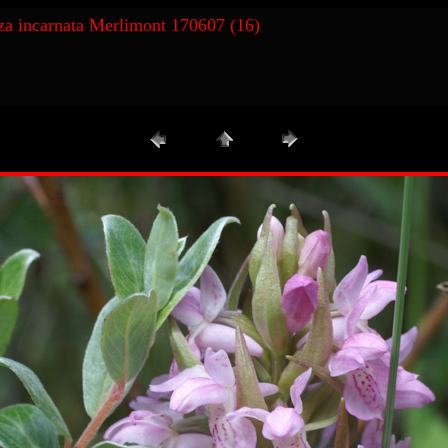
iza incarnata Merlimont 170607 (16)