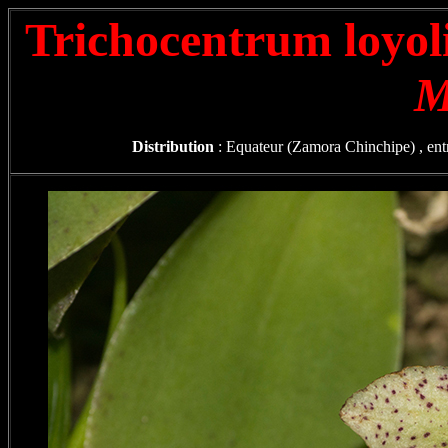
Trichocentrum loyo
M
Distribution
: Equateur (Zamora Chinchipe) , entr